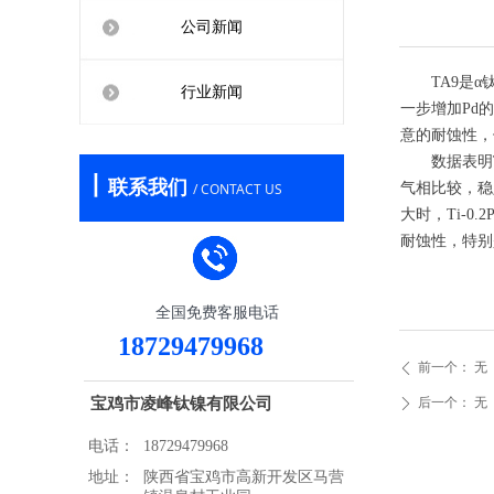
公司新闻
TA9是α钛
行业新闻
一步增加Pd
意的耐蚀性，但
数据表明Ti-
丨
联系我们
/ CONTACT US
气相比较，稳
大时，Ti-0
耐蚀性，特别
全国免费客服电话
18729479968
前一个：
无
ꄴ
宝鸡市凌峰钛镍有限公司
后一个：
无
ꄲ
电话：
18729479968
地址：
陕西省宝鸡市高新开发区马营