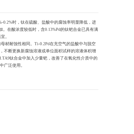
-0.2%时，钛在硫酸、盐酸中的腐蚀率明显降低，进
加。在酸浓度较低时，含0.13%Pd的钛钯合金已具有满
适宜。
与母材耐蚀性相同。Ti-0.2Pd在充空气的盐酸中与脱空
中，不断更换新腐蚀溶液或单位面积试样的溶液体积增
2Pd.TA9钛合金中加入少量钯，改善了在氧化性介质中的
中广泛使用。